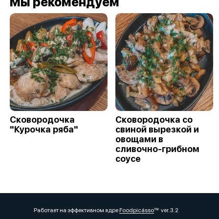
Мы рекомендуем
Сковородочка
Сковородочка со
"Курочка ряба"
свиной вырезкой и
овощами в
сливочно-грибном
соусе
Работает на эффективном ядре
Foodpicásso
ver. 3.2