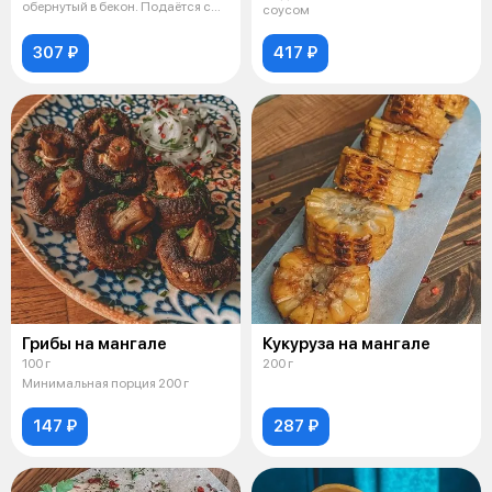
обернутый в бекон. Подаётся с
соусом
белы
307 ₽
417 ₽
Грибы на мангале
Кукуруза на мангале
100 г
200 г
Минимальная порция 200 г
147 ₽
287 ₽