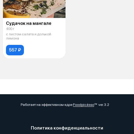
Судачок на мангале
400 г
с листом салата и долькой
лимона
557 ₽
Работает на эффективном ядре
Foodpicásso
ver. 3.2
Политика конфиденциальности