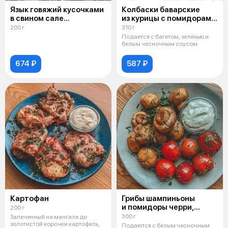
Язык говяжий кусочками
Колбаски баварские
в свином сале
из курицы с помидорами
на мангале
черри
200 г
310 г
Подается с багетом, зеленью и
белым чесночным соусом
674 ₽
587 ₽
Картофан
Грибы шампиньоны
и помидоры черри,
200 г
обжаренные на мангале
300 г
Запеченный на мангале до
золотистой корочки картофель,
Подаются с белым чесночным