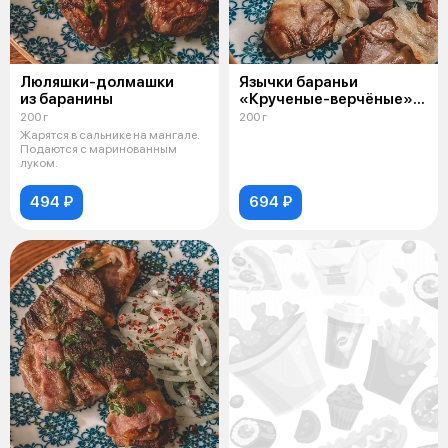
Люляшки-долмашки
Язычки бараньи
из баранины
«Крученые-верчёные»
в курдючном сале
200 г
200 г
на мангале
Жарятся в сальнике на мангале.
Подаются с маринованным
луком.
494 ₽
694 ₽