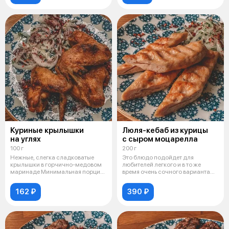
Куриные крылышки
Люля-кебаб из курицы
на углях
с сыром моцарелла
100 г
200 г
Нежные, слегка сладковатые
Это блюдо подойдет для
крылышки в горчично-медовом
любителей легкого и в то же
маринаде Минимальная порция
время очень сочного варианта
200 гр
шашлыка.
162 ₽
390 ₽