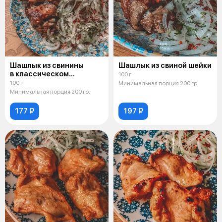
Шашлык из свинины
Шашлык из свиной шейки
в классическом
100 г
маринаде
100 г
Минимальная порция 200 гр.
Минимальная порция 200 гр.
177 ₽
197 ₽