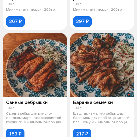
в классическом
100 г
100 г
маринаде
Минимальная порция 200 гр
Минимальная порция 200 гр.
367 ₽
397 ₽
Свиные рёбрышки
Бараньи семечки
100 г
100 г
Свиные ребрышки в кисло-
Шашлык из мелких ребрышек
сладком маринаде с зернистой
баранины для особых ценителей
горчицей. Минимальная порция
к пенному. Минимальная порция
300 гр
200
159 ₽
217 ₽