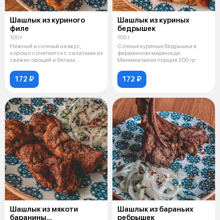
Шашлык из куриного
Шашлык из куриных
филе
бедрышек
100 г
100 г
Нежный и сочный на вкус,
Сочные куриные бедрышки в
хорошо сочетается с салатами из
фирменном маринаде.
свежих овощей и белым
Минимальная порция 200 гр
чесночным с
172 ₽
172 ₽
Шашлык из мякоти
Шашлык из бараньих
баранины
ребрышек