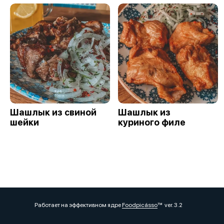
Шашлык из свиной
Шашлык из
шейки
куриного филе
Работает на эффективном ядре
Foodpicásso
ver. 3.2