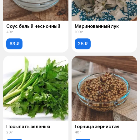
Соус белый чесночный
Маринованный лук
40 г
100 г
63 ₽
25 ₽
Посыпать зеленью
Горчица зернистая
20 г
40 г