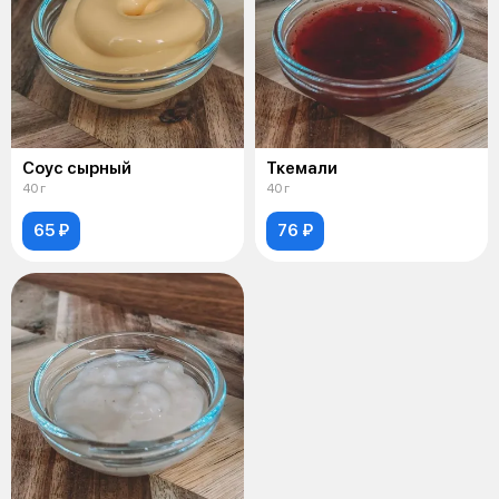
Соус сырный
Ткемали
40 г
40 г
65 ₽
76 ₽