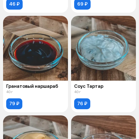
46 ₽
69 ₽
Гранатовый наршараб
Соус Тартар
40 г
40 г
79 ₽
76 ₽