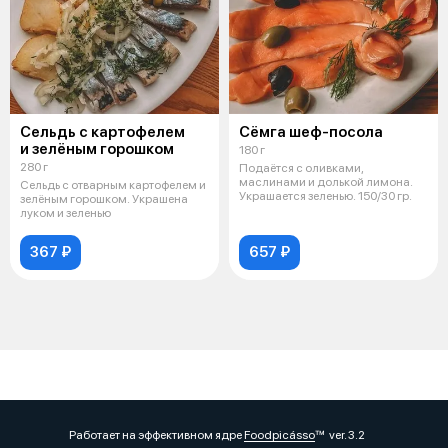
Сельдь с картофелем
Сёмга шеф-посола
и зелёным горошком
180 г
280 г
Подаётся с оливками,
маслинами и долькой лимона.
Сельдь с отварным картофелем и
Украшается зеленью. 150/30 гр.
зелёным горошком. Украшена
луком и зеленью
367 ₽
657 ₽
Работает на эффективном ядре
Foodpicásso
ver. 3.2